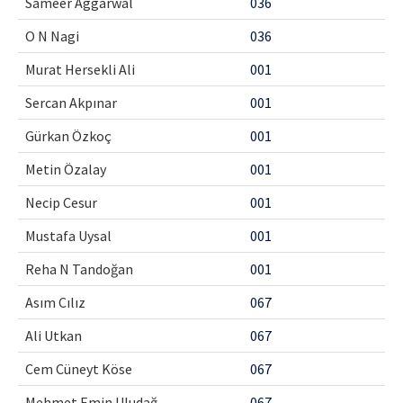
Sameer Aggarwal
036
O N Nagi
036
Murat Hersekli Ali
001
Sercan Akpınar
001
Gürkan Özkoç
001
Metin Özalay
001
Necip Cesur
001
Mustafa Uysal
001
Reha N Tandoğan
001
Asım Cılız
067
Ali Utkan
067
Cem Cüneyt Köse
067
Mehmet Emin Uludağ
067