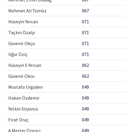
Mehmet Ali Tümöz
067
Hüseyin Yercan
071
Taçkın Özalp
071
Güvenir Okçu
071
Uğur Öziç
071
Hüseyin S Yercan
062
Güvenir Okcu
062
Mustafa Ürgüden
049
Hakan Özdemir
049
Yetkin Söyüncü
049
Fırat Oruç
049
A Merter Özenci
049