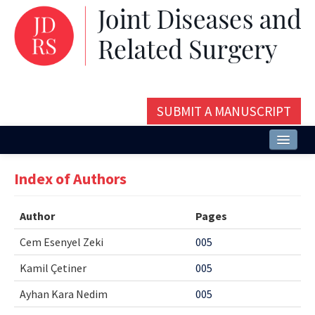
SUBMIT A MANUSCRIPT
Home
Index of Authors
About
Author
Pages
Issues and Articles
Cem Esenyel Zeki
005
Editorial Board
Kamil Çetiner
005
Instructions
Ayhan Kara Nedim
005
Aims and Scope