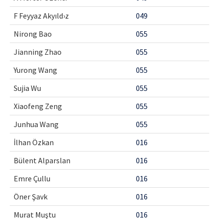
F Feyyaz Akyıld›z
049
Nirong Bao
055
Jianning Zhao
055
Yurong Wang
055
Sujia Wu
055
Xiaofeng Zeng
055
Junhua Wang
055
İlhan Özkan
016
Bülent Alparslan
016
Emre Çullu
016
Öner Şavk
016
Murat Muştu
016