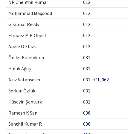
NR Chenthil Kumar
012
Contact Us
Mohammad Maqsood
012
E-ISSN: 2687-4792
G Kumar Reddy
012
Elmoez M H Obeid
012
Anele O Ebizie
012
Önder Kalenderer
031
Haluk Ağuş
031
Aziz Vatansever
031
,
071
,
062
Serkan Özlük
031
Hüseyin Şentürk
031
Ramesh K Sen
036
Senthil Kumar R
036