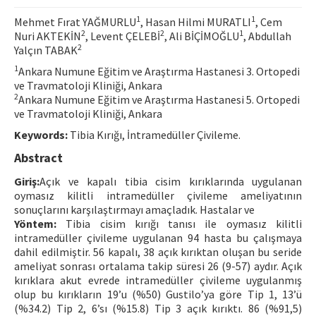
Contact Us
1
1
Mehmet Fırat YAĞMURLU
, Hasan Hilmi MURATLI
, Cem
2
2
1
Nuri AKTEKİN
, Levent ÇELEBİ
, Ali BİÇİMOĞLU
, Abdullah
2
Yalçın TABAK
E-ISSN: 2687-4792
1
Ankara Numune Eğitim ve Araştırma Hastanesi 3. Ortopedi
ve Travmatoloji Kliniği, Ankara
2
Ankara Numune Eğitim ve Araştırma Hastanesi 5. Ortopedi
ve Travmatoloji Kliniği, Ankara
Keywords:
Tibia Kırığı, İntramedüller Çivileme.
Abstract
Giriş:
Açık ve kapalı tibia cisim kırıklarında uygulanan
oymasız kilitli intramedüller çivileme ameliyatının
sonuçlarını karşılaştırmayı amaçladık. Hastalar ve
Yöntem:
Tibia cisim kırığı tanısı ile oymasız kilitli
intramedüller çivileme uygulanan 94 hasta bu çalışmaya
dahil edilmiştir. 56 kapalı, 38 açık kırıktan oluşan bu seride
ameliyat sonrası ortalama takip süresi 26 (9-57) aydır. Açık
kırıklara akut evrede intramedüller çivileme uygulanmış
olup bu kırıkların 19’u (%50) Gustilo’ya göre Tip 1, 13’ü
(%34.2) Tip 2, 6’sı (%15.8) Tip 3 açık kırıktı. 86 (%91,5)