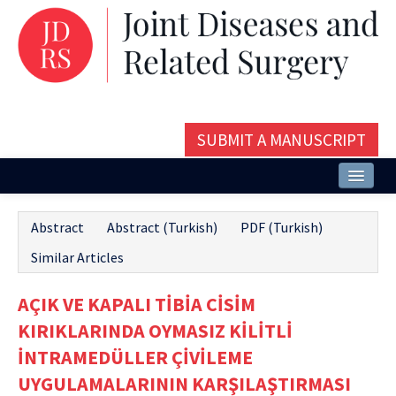
SUBMIT A MANUSCRIPT
Home
Abstract
Abstract (Turkish)
PDF (Turkish)
About
Similar Articles
Issues and Articles
AÇIK VE KAPALI TİBİA CİSİM
Editorial Board
KIRIKLARINDA OYMASIZ KİLİTLİ
Instructions
İNTRAMEDÜLLER ÇİVİLEME
UYGULAMALARININ KARŞILAŞTIRMASI
Aims and Scope