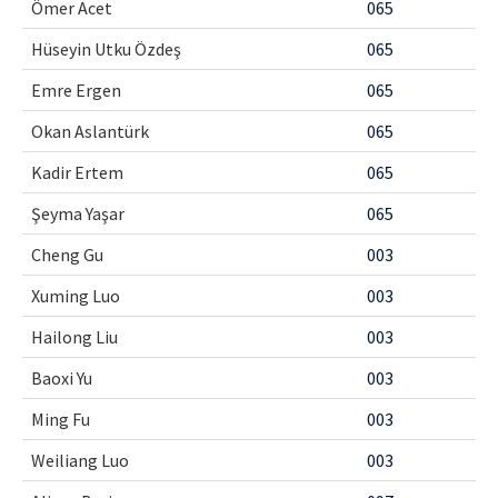
Ömer Acet
065
Contact Us
Hüseyin Utku Özdeş
065
E-ISSN: 2687-4792
Emre Ergen
065
Okan Aslantürk
065
Kadir Ertem
065
Şeyma Yaşar
065
Cheng Gu
003
Xuming Luo
003
Hailong Liu
003
Baoxi Yu
003
Ming Fu
003
Weiliang Luo
003