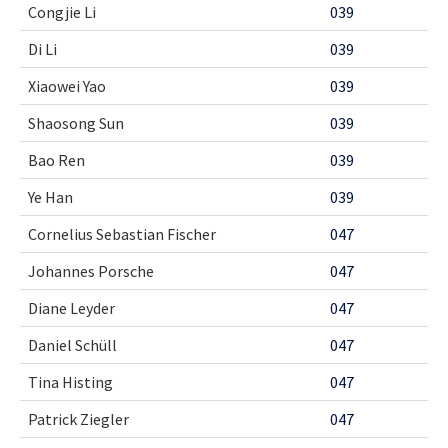
Congjie Li
039
Di Li
039
Xiaowei Yao
039
Shaosong Sun
039
Bao Ren
039
Ye Han
039
Cornelius Sebastian Fischer
047
Johannes Porsche
047
Diane Leyder
047
Daniel Schüll
047
Tina Histing
047
Patrick Ziegler
047