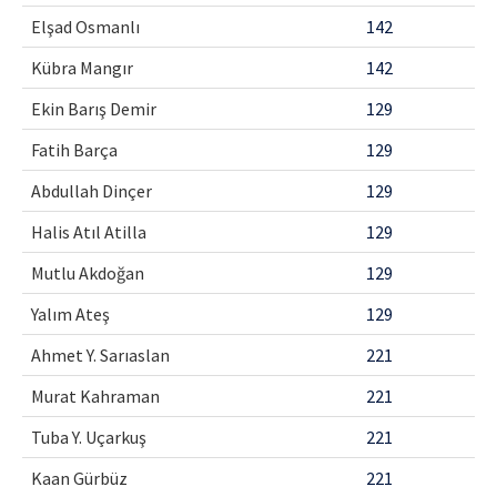
Elşad Osmanlı
142
Kübra Mangır
142
Ekin Barış Demir
129
Fatih Barça
129
Abdullah Dinçer
129
Halis Atıl Atilla
129
Mutlu Akdoğan
129
Yalım Ateş
129
Ahmet Y. Sarıaslan
221
Murat Kahraman
221
Tuba Y. Uçarkuş
221
Kaan Gürbüz
221