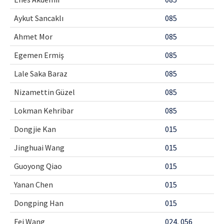
Aykut Sancaklı
085
Ahmet Mor
085
Egemen Ermiş
085
Lale Saka Baraz
085
Nizamettin Güzel
085
Lokman Kehribar
085
Dongjie Kan
015
Jinghuai Wang
015
Guoyong Qiao
015
Yanan Chen
015
Dongping Han
015
Fei Wang
024
,
056