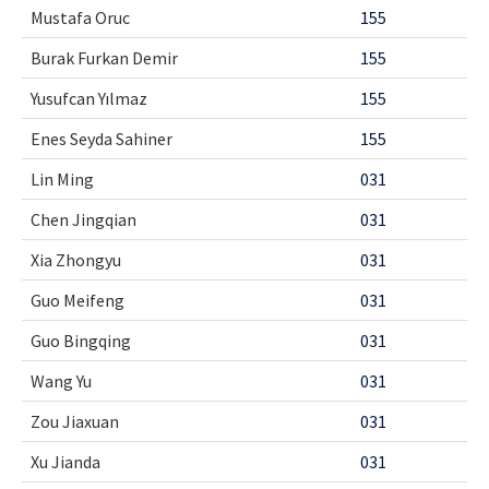
Mustafa Oruc
155
Burak Furkan Demir
155
Yusufcan Yılmaz
155
Enes Seyda Sahiner
155
Lin Ming
031
Chen Jingqian
031
Xia Zhongyu
031
Guo Meifeng
031
Guo Bingqing
031
Wang Yu
031
Zou Jiaxuan
031
Xu Jianda
031