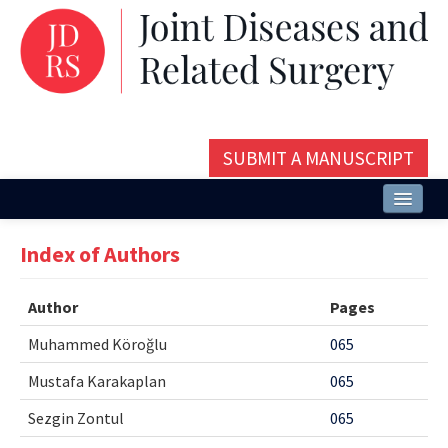
SUBMIT A MANUSCRIPT
Home
Index of Authors
About
Author
Pages
Issues and Articles
Muhammed Köroğlu
065
Editorial Board
Mustafa Karakaplan
065
Instructions
Sezgin Zontul
065
Aims and Scope