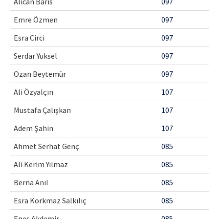
Alican Baris
097
Emre Özmen
097
Esra Circi
097
Serdar Yuksel
097
Ozan Beytemür
097
Ali Özyalçın
107
Mustafa Çalışkan
107
Adem Şahin
107
Ahmet Serhat Genç
085
Ali Kerim Yılmaz
085
Berna Anıl
085
Esra Korkmaz Salkılıç
085
Enes Akdemir
085