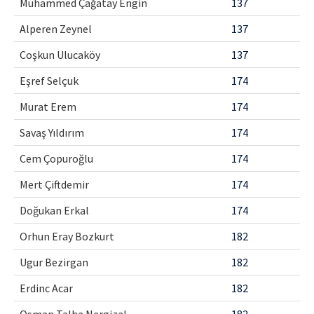
Muhammed Çağatay Engin
137
Alperen Zeynel
137
Coşkun Ulucaköy
137
Eşref Selçuk
174
Murat Erem
174
Savaş Yıldırım
174
Cem Çopuroğlu
174
Mert Çiftdemir
174
Doğukan Erkal
174
Orhun Eray Bozkurt
182
Ugur Bezirgan
182
Erdinc Acar
182
Osman Talha Nergizal
182