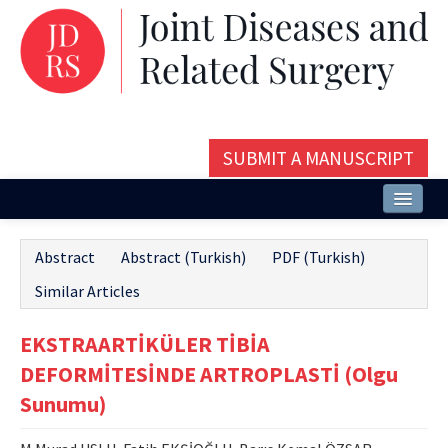
SUBMIT A MANUSCRIPT
Home
Abstract
Abstract (Turkish)
PDF (Turkish)
About
Similar Articles
Issues and Articles
EKSTRAARTİKÜLER TİBİA
Editorial Board
DEFORMİTESİNDE ARTROPLASTİ (Olgu
Instructions
Sunumu)
Aims and Scope