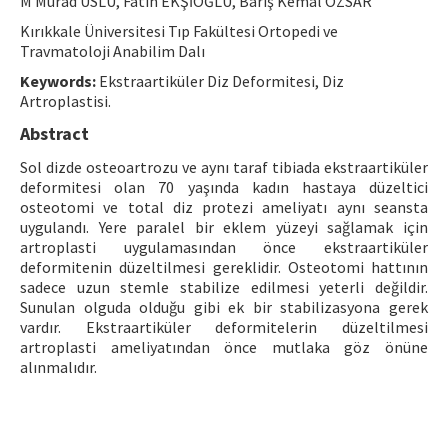
M Murad USLU, Fatih EKŞİOĞLU, Barış Kemal ÖZSAR
Contact Us
Kırıkkale Üniversitesi Tıp Fakültesi Ortopedi ve
Travmatoloji Anabilim Dalı
E-ISSN: 2687-4792
Keywords:
Ekstraartiküler Diz Deformitesi, Diz
Artroplastisi.
Abstract
Sol dizde osteoartrozu ve aynı taraf tibiada ekstraartiküler
deformitesi olan 70 yaşında kadın hastaya düzeltici
osteotomi ve total diz protezi ameliyatı aynı seansta
uygulandı. Yere paralel bir eklem yüzeyi sağlamak için
artroplasti uygulamasından önce ekstraartiküler
deformitenin düzeltilmesi gereklidir. Osteotomi hattının
sadece uzun stemle stabilize edilmesi yeterli değildir.
Sunulan olguda olduğu gibi ek bir stabilizasyona gerek
vardır. Ekstraartiküler deformitelerin düzeltilmesi
artroplasti ameliyatından önce mutlaka göz önüne
alınmalıdır.