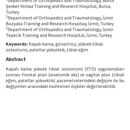
Department of Orthopedics and Traumatology, Bursa
Şevket Yılmaz Training and Research Hospital, Bursa,
Contact Us
Turkey
2
Department of Orthopedics and Traumatology, İzmir
E-ISSN: 2687-4792
Bozyaka Training and Research Hospitay, İzmir, Turkey
3
Department of Orthopedics and Traumatology, İzmir
Tepecik Training and Research Hospital, İzmir, Turkey
Keywords:
Kapalı kama, gonartroz, yüksek tibial
osteotomi, patellar yükseklik, tibial eğim
Abstract
Kapalı kama yüksek tibial osteotomi (YTO) uygulamaları
sonrası frontal plan (anatomik aks) ve sagital plan (tibial
eğim, patellar yükseklik) parametrelerindeki değişim ile bu
değişimler arasındaki muhtemel ilişkiler değerlendirildi.