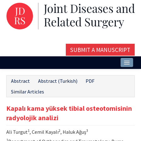
SUBMIT A MANUSCRIPT
Home
Abstract
Abstract (Turkish)
PDF
About
Similar Articles
Issues and Articles
Kapalı kama yüksek tibial osteotomisinin
Editorial Board
radyolojik analizi
Instructions
1
2
3
Ali Turgut
, Cemil Kayalı
, Haluk Ağuş
Aims and Scope
1