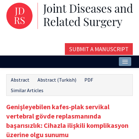
SUBMIT A MANUSCRIPT
Home
Abstract
Abstract (Turkish)
PDF
About
Similar Articles
Issues and Articles
Genişleyebilen kafes-plak servikal
Editorial Board
vertebral gövde replasmanında
Instructions
başarısızlık: Cihazla ilişkili komplikasyon
üzerine olgu sunumu
Aims and Scope