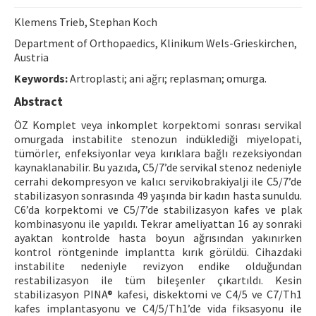
Contact Us
Klemens Trieb, Stephan Koch
Department of Orthopaedics, Klinikum Wels-Grieskirchen,
E-ISSN: 2687-4792
Austria
Keywords:
Artroplasti; ani ağrı; replasman; omurga.
Abstract
ÖZ Komplet veya inkomplet korpektomi sonrası servikal
omurgada instabilite stenozun indüklediği miyelopati,
tümörler, enfeksiyonlar veya kırıklara bağlı rezeksiyondan
kaynaklanabilir. Bu yazıda, C5/7’de servikal stenoz nedeniyle
cerrahi dekompresyon ve kalıcı servikobrakiyalji ile C5/7’de
stabilizasyon sonrasında 49 yaşında bir kadın hasta sunuldu.
C6’da korpektomi ve C5/7’de stabilizasyon kafes ve plak
kombinasyonu ile yapıldı. Tekrar ameliyattan 16 ay sonraki
ayaktan kontrolde hasta boyun ağrısından yakınırken
kontrol röntgeninde implantta kırık görüldü. Cihazdaki
instabilite nedeniyle revizyon endike olduğundan
restabilizasyon ile tüm bileşenler çıkartıldı. Kesin
stabilizasyon PINA® kafesi, diskektomi ve C4/5 ve C7/Th1
kafes implantasyonu ve C4/5/Th1’de vida fiksasyonu ile