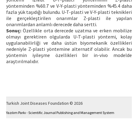
yönteminden %60.7 ve V-Y-plasti yönteminden %45.4 daha
fazla yük taşıdığı bulundu. U-T-plasti ve V-Y-plasti teknikleri
ile gerçekleştirilen onarımlar Z-plasti ile yapılan
onarımlardan anlamlı derecede daha sertti.
Sonuç:
Özellikle orta derecede uzatma ve erken mobilize
olmayı gerektiren olgularda U-T-plasti yöntemi, kolay
uygulanabilirliği ve daha üstün biyomekanik özellikleri
nedeniyle Z-plasti yöntemine alternatif olabilir. Ancak bu
yöntemin iyileşme özellikleri bir in-vivo modelde
araştırılmalıdır.
Turkish Joint Diseases Foundation © 2026
Yazılım Parkı - Scientific Journal Publishing and Management System
This work is licensed under a
Creative Commons Attribution-NonCommercial 4.0
International License
.