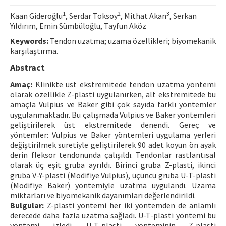
Contact Us
1
2
3
Kaan Gideroğlu
, Serdar Toksoy
, Mithat Akan
, Serkan
Yıldırım, Emin Sümbüloğlu, Tayfun Aköz
E-ISSN: 2687-4792
Keywords:
Tendon uzatma; uzama özellikleri; biyomekanik
karşılaştırma.
Abstract
Amaç:
Klinikte üst ekstremitede tendon uzatma yöntemi
olarak özellikle Z-plasti uygulanırken, alt ekstremitede bu
amaçla Vulpius ve Baker gibi çok sayıda farklı yöntemler
uygulanmaktadır. Bu çalışmada Vulpius ve Baker yöntemleri
geliştirilerek üst ekstremitede denendi. Gereç ve
yöntemler: Vulpius ve Baker yöntemleri uygulama yerleri
değiştirilmek suretiyle geliştirilerek 90 adet koyun ön ayak
derin fleksor tendonunda çalışıldı. Tendonlar rastlantısal
olarak üç eşit gruba ayrıldı. Birinci gruba Z-plasti, ikinci
gruba V-Y-plasti (Modifiye Vulpius), üçüncü gruba U-T-plasti
(Modifiye Baker) yöntemiyle uzatma uygulandı. Uzama
miktarları ve biyomekanik dayanımları değerlendirildi.
Bulgular:
Z-plasti yöntemi her iki yöntemden de anlamlı
derecede daha fazla uzatma sağladı. U-T-plasti yöntemi bu
yöntemi izledi. U-T-plasti yönteminin Z-plasti