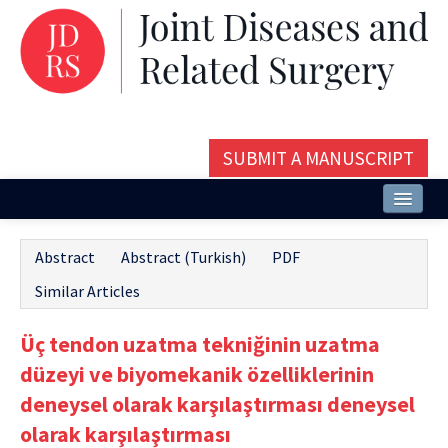
SUBMIT A MANUSCRIPT
Home
Abstract
Abstract (Turkish)
PDF
About
Similar Articles
Issues and Articles
Üç tendon uzatma tekniğinin uzatma
Editorial Board
düzeyi ve biyomekanik özelliklerinin
Instructions
deneysel olarak karşılaştırması deneysel
olarak karşılaştırması
Aims and Scope