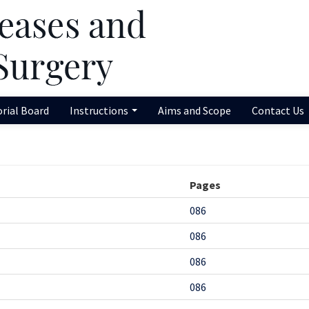
orial Board
Instructions
Aims and Scope
Contact Us
Pages
086
086
086
086