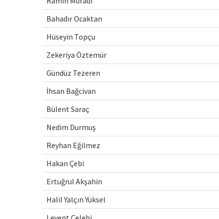
Ramin Muradi
Bahadır Ocaktan
Hüseyin Topçu
Zekeriya Öztemür
Gündüz Tezeren
İhsan Bağcivan
Bülent Saraç
Nedim Durmuş
Reyhan Eğilmez
Hakan Çebi
Ertuğrul Akşahin
Halil Yalçın Yüksel
Levent Çelebi