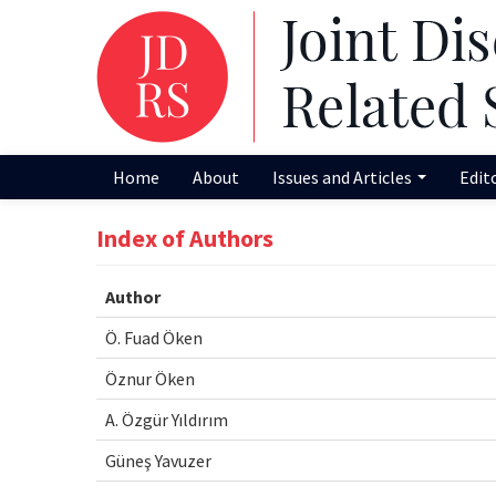
Home
About
Issues and Articles
Edit
Index of Authors
Author
Ö. Fuad Öken
Öznur Öken
A. Özgür Yıldırım
Güneş Yavuzer