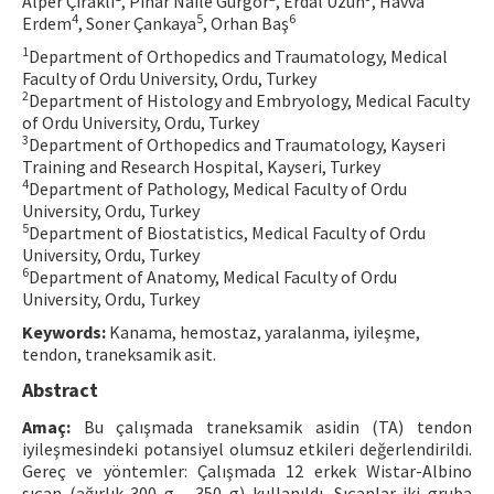
Alper Çıraklı
, Pınar Naile Gürgör
, Erdal Uzun
, Havva
4
5
6
Erdem
, Soner Çankaya
, Orhan Baş
Contact Us
1
Department of Orthopedics and Traumatology, Medical
Faculty of Ordu University, Ordu, Turkey
E-ISSN: 2687-4792
2
Department of Histology and Embryology, Medical Faculty
of Ordu University, Ordu, Turkey
3
Department of Orthopedics and Traumatology, Kayseri
Training and Research Hospital, Kayseri, Turkey
4
Department of Pathology, Medical Faculty of Ordu
University, Ordu, Turkey
5
Department of Biostatistics, Medical Faculty of Ordu
University, Ordu, Turkey
6
Department of Anatomy, Medical Faculty of Ordu
University, Ordu, Turkey
Keywords:
Kanama, hemostaz, yaralanma, iyileşme,
tendon, traneksamik asit.
Abstract
Amaç:
Bu çalışmada traneksamik asidin (TA) tendon
iyileşmesindeki potansiyel olumsuz etkileri değerlendirildi.
Gereç ve yöntemler: Çalışmada 12 erkek Wistar-Albino
sıçan (ağırlık 300 g - 350 g) kullanıldı. Sıçanlar iki gruba