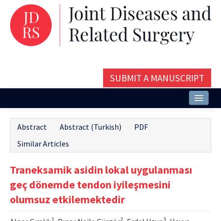
SUBMIT A MANUSCRIPT
Home
Abstract
Abstract (Turkish)
PDF
About
Similar Articles
Issues and Articles
Traneksamik asidin lokal uygulanması
Editorial Board
geç dönemde tendon iyileşmesini
Instructions
olumsuz etkilemektedir
Aims and Scope
1
2
3