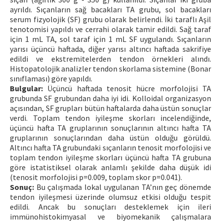
ayrıldı. Sıçanların sağ bacakları TA grubu, sol bacakları
serum fizyolojik (SF) grubu olarak belirlendi. İki taraflı Aşil
tenotomisi yapıldı ve cerrahi olarak tamir edildi. Sağ taraf
için 1 mL TA, sol taraf için 1 mL SF uygulandı. Sıçanların
yarısı üçüncü haftada, diğer yarısı altıncı haftada sakrifiye
edildi ve ekstremitelerden tendon örnekleri alındı.
Histopatolojik analizler tendon skorlama sistemine (Bonar
sınıflaması) göre yapıldı.
Bulgular:
Üçüncü haftada tenosit hücre morfolojisi TA
grubunda SF grubundan daha iyi idi. Kolloidal organizasyon
açısından, SF grupları bütün haftalarda daha üstün sonuçlar
verdi. Toplam tendon iyileşme skorları incelendiğinde,
üçüncü hafta TA gruplarının sonuçlarının altıncı hafta TA
gruplarının sonuçlarından daha üstün olduğu görüldü.
Altıncı hafta TA grubundaki sıçanların tenosit morfolojisi ve
toplam tendon iyileşme skorları üçüncü hafta TA grubuna
göre istatistiksel olarak anlamlı şekilde daha düşük idi
(tenosit morfolojisi p=0.009, toplam skor p=0.041).
Sonuç:
Bu çalışmada lokal uygulanan TA’nın geç dönemde
tendon iyileşmesi üzerinde olumsuz etkisi olduğu tespit
edildi. Ancak bu sonuçları desteklemek için ileri
immünohistokimyasal ve biyomekanik çalışmalara