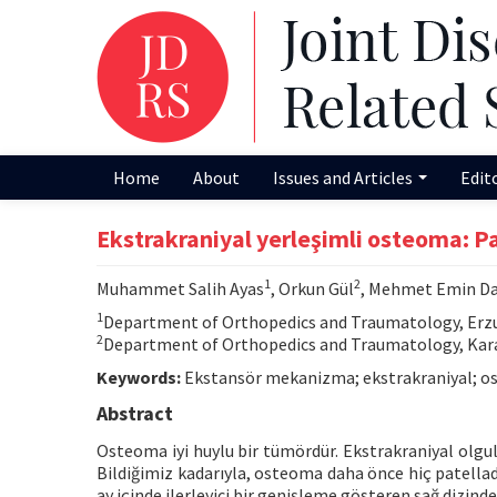
Home
About
Issues and Articles
Edit
Ekstrakraniyal yerleşimli osteoma: P
1
2
Muhammet Salih Ayas
, Orkun Gül
, Mehmet Emin D
1
Department of Orthopedics and Traumatology, Erzu
2
Department of Orthopedics and Traumatology, Karad
Keywords:
Ekstansör mekanizma; ekstrakraniyal; ost
Abstract
Osteoma iyi huylu bir tümördür. Ekstrakraniyal olgular
Bildiğimiz kadarıyla, osteoma daha önce hiç patellada
ay içinde ilerleyici bir genişleme gösteren sağ dizinde