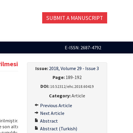
SUBMIT A MANUSCRIPT
E-ISSN: 2687-4792
rilmesi
Issue:
2018, Volume 29 - Issue 3
Page:
189-192
DOI:
10.52312/ehc.2018.60419
Category:
Article
Previous Article
Next Article
rilmiştir.
Abstract
e son altı
Abstract (Turkish)
a sunuldu.