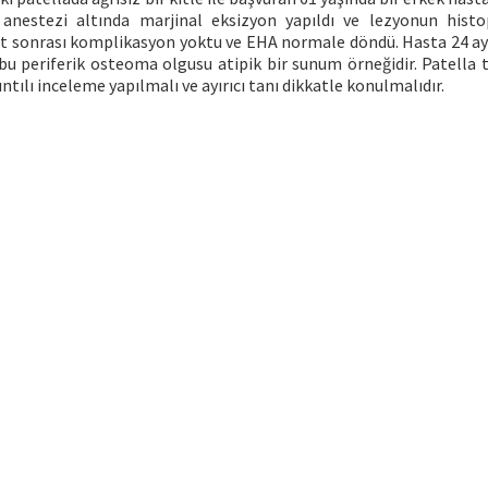
l anestezi altında marjinal eksizyon yapıldı ve lezyonun histo
at sonrası komplikasyon yoktu ve EHA normale döndü. Hasta 24 a
bu periferik osteoma olgusu atipik bir sunum örneğidir. Patella 
tılı inceleme yapılmalı ve ayırıcı tanı dikkatle konulmalıdır.