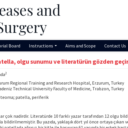
orial Board
Instructions
Aims and Scope
Contact Us
atella, olgu sunumu ve literatürün gözden geçi
2
ada
rum Regional Training and Research Hospital, Erzurum, Turkey
eniz Technical University Faculty of Medicine, Trabzon, Turkey
eoma; patella, periferik
 çok nadirdir. Literatürde 10 farklı yazar tarafından 12 olgu bildi
 bildirilmemiştir. Bu yazıda, yaklaşık dört yıl önce ortaya çıkan v
ki patellada ağrısız bir kitle ile başvuran 61 yaşında bir erkek hast