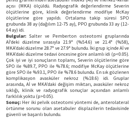
açısı (MKA) ölçüldü. Radyografik değerlendirme Severin
ölçütlerine göre, klinik değerlendirme modifiye McKay
ölçütlerine göre yapıldı. Ortalama takip süresi SPO
grubunda 38 ay (dağılım 12-75 ay), PPO grubunda 33 ay (12-
64 ay) idi.
Bulgular:
Salter ve Pemberton osteotomi gruplarında
Aİ’deki düzelme sırasıyla 21.9° (%54.6) ve 21.4° (%58),
MKA’daki düzelme 28.7° ve 27.9° bulundu. İki grup içinde Aİ ve
MKA’daki düzelme tedavi öncesine göre anlamlı idi (p<0.05).
Çok iyi ve iyi sonuçların toplamı, Severin ölçütlerine göre
SPO ile %89.7, PPO ile %78.6; modifiye McKay ölçütlerine
göre SPO ile %93.1, PPO ile %78.6 bulundu. En sık gözlenen
komplikasyon avasküler nekroz (%18.6) idi. Gruplar
arasında, Aİ ve MKA’daki değişim miktarı, avasküler nekroz
sıklığı, klinik ve radyografik sonuçlar açısından anlamlı
farklılık yoktu (p>0.05).
Sonuç:
Her iki pelvik osteotomi yöntemi de, anterolateral
örtünme sorunu olan asetabuler displazilerin tedavisinde
güvenli ve başarılı bulundu.