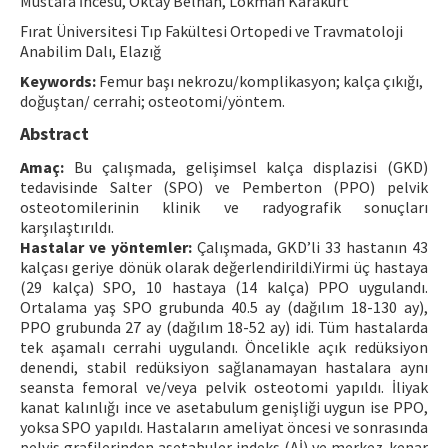
Mustafa İncesu, Oktay Belhan, Lokman Karakurt
Contact Us
Fırat Üniversitesi Tıp Fakültesi Ortopedi ve Travmatoloji
Anabilim Dalı, Elazığ
E-ISSN: 2687-4792
Keywords:
Femur başı nekrozu/komplikasyon; kalça çıkığı,
doğuştan/ cerrahi; osteotomi/yöntem.
Abstract
Amaç:
Bu çalışmada, gelişimsel kalça displazisi (GKD)
tedavisinde Salter (SPO) ve Pemberton (PPO) pelvik
osteotomilerinin klinik ve radyografik sonuçları
karşılaştırıldı.
Hastalar ve yöntemler:
Çalışmada, GKD’li 33 hastanın 43
kalçası geriye dönük olarak değerlendirildi.Yirmi üç hastaya
(29 kalça) SPO, 10 hastaya (14 kalça) PPO uygulandı.
Ortalama yaş SPO grubunda 40.5 ay (dağılım 18-130 ay),
PPO grubunda 27 ay (dağılım 18-52 ay) idi. Tüm hastalarda
tek aşamalı cerrahi uygulandı. Öncelikle açık redüksiyon
denendi, stabil redüksiyon sağlanamayan hastalara aynı
seansta femoral ve/veya pelvik osteotomi yapıldı. İliyak
kanat kalınlığı ince ve asetabulum genişliği uygun ise PPO,
yoksa SPO yapıldı. Hastaların ameliyat öncesi ve sonrasında
pelvis grafilerinden asetabuler indeks (Aİ) ve merkez-kenar