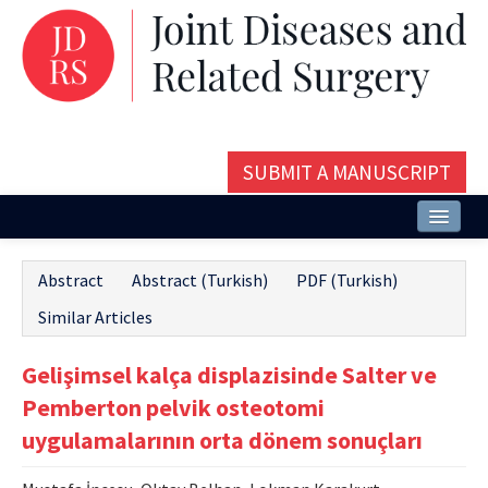
SUBMIT A MANUSCRIPT
Home
Abstract
Abstract (Turkish)
PDF (Turkish)
About
Similar Articles
Issues and Articles
Gelişimsel kalça displazisinde Salter ve
Editorial Board
Pemberton pelvik osteotomi
Instructions
uygulamalarının orta dönem sonuçları
Aims and Scope