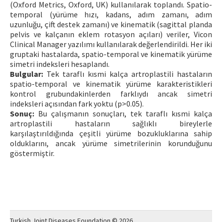
(Oxford Metrics, Oxford, UK) kullanılarak toplandı. Spatio-
temporal (yürüme hızı, kadans, adım zamanı, adım
uzunluğu, çift destek zamanı) ve kinematik (sagittal planda
pelvis ve kalçanın eklem rotasyon açıları) veriler, Vicon
Clinical Manager yazılımı kullanılarak değerlendirildi. Her iki
gruptaki hastalarda, spatio-temporal ve kinematik yürüme
simetri indeksleri hesaplandı.
Bulgular:
Tek taraflı kısmi kalça artroplastili hastaların
spatio-temporal ve kinematik yürüme karakteristikleri
kontrol grubundakinlerden farklıydı ancak simetri
indeksleri açısından fark yoktu (p>0.05).
Sonuç:
Bu çalışmanın sonuçları, tek taraflı kısmi kalça
artroplastili hastaların sağlıklı bireylerle
karşılaştırıldığında çeşitli yürüme bozukluklarına sahip
olduklarını, ancak yürüme simetrilerinin korunduğunu
göstermiştir.
Turkish Joint Diseases Foundation © 2026