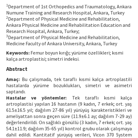
1
Department of 1st Orthopedics and Traumatology, Ankara
Contact Us
Numune Training and Research Hospital, Ankara, Turkey
2
Department of Physical Medicine and Rehabilitation,
E-ISSN: 2687-4792
Ankara Physical Medicine and Rehabilitation Education and
Research Hospital, Ankara, Turkey;
3
Department of Physical Medicine and Rehabilitation,
Medicine Faculty of Ankara University, Ankara, Turkey
Keywords:
Femur boyun kırığı; yürüme özellikleri; kısmi
kalça artroplastisi; simetri indeksi.
Abstract
Amaç:
Bu çalışmada, tek taraflı kısmi kalça artroplastili
hastalarda yürüme bozuklukları, simetri ve asimetri
saptandı.
Hastalar ve yöntemler:
Tek taraflı kısmi kalça
artroplastisi yapılan 16 hastanın (9 kadın, 7 erkek; ort. yaş
61.5±16.5 yıl; dağılım 27-86 yıl) yürüyüş karakteristikleri ve
ameliyattan sonra geçen süre (11.9±6.1 ay; dağılım 7-29 ay)
değerlendirildi. On sağlıklı gönüllü (3 kadın, 7 erkek; ort. yaş
54.1±11.9; dağılım 35-65 yıl) kontrol grubu olarak çalışmaya
dahil edildi. Kantitatif yürüyüş verileri, Vicon 370 System