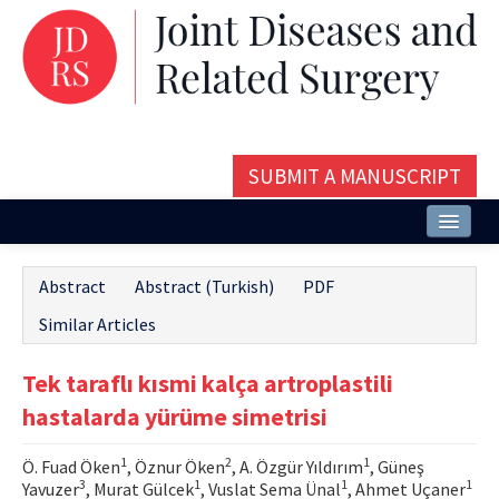
SUBMIT A MANUSCRIPT
Home
Abstract
Abstract (Turkish)
PDF
About
Similar Articles
Issues and Articles
Tek taraflı kısmi kalça artroplastili
Editorial Board
hastalarda yürüme simetrisi
Instructions
1
2
1
Ö. Fuad Öken
, Öznur Öken
, A. Özgür Yıldırım
, Güneş
Aims and Scope
3
1
1
1
Yavuzer
, Murat Gülcek
, Vuslat Sema Ünal
, Ahmet Uçaner