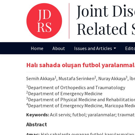
Home
About
Issues and Articles
Edit
Halı sahada oluşan futbol yaralanmal
1
2
3
Semih Akkaya
, Mustafa Serinken
, Nuray Akkaya
, İ
1
Department of Orthopedics and Traumatology
2
Department of Emergency Medicine
3
Department of Physical Medicine and Rehabilitation,
4
Department of Emergency Medicine, Maricopa Medi
Keywords:
Acil servis; futbol; yaralanmalar; travmato
Abstract
Amaç:
Halı sahalarda oynanan futbol karşılaşmaları 