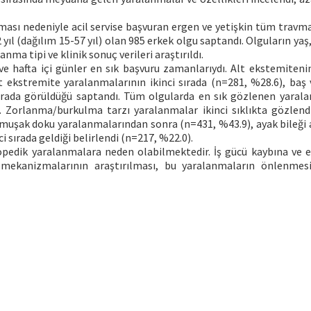
ası nedeniyle acil servise başvuran ergen ve yetişkin tüm travma
yıl (dağılım 15-57 yıl) olan 985 erkek olgu saptandı. Olguların yaş,
ma tipi ve klinik sonuç verileri araştırıldı.
ve hafta içi günler en sık başvuru zamanlarıydı. Alt ekstemiteni
t ekstremite yaralanmalarının ikinci sırada (n=281, %28.6), baş
ırada görüldüğü saptandı. Tüm olgularda en sık gözlenen yarala
orlanma/burkulma tarzı yaralanmalar ikinci sıklıkta gözlend
yumuşak doku yaralanmalarından sonra (n=431, %43.9), ayak bileği 
i sırada geldiği belirlendi (n=217, %22.0).
topedik yaralanmalara neden olabilmektedir. İş gücü kaybına ve
ekanizmalarının araştırılması, bu yaralanmaların önlenmesiy