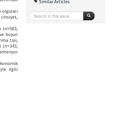
Similar Articles
 olguları
 cinsiyet,
n (n=583,
 ve boyun
nma tipi,
i (n=343,
anteriyor
 ekonomik
le ilgili