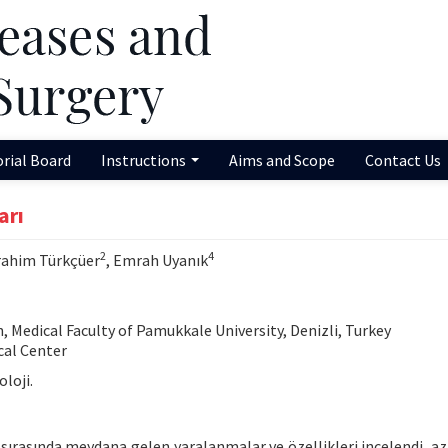
orial Board
Instructions
Aims and Scope
Contact Us
arı
2
4
brahim Türkçüer
, Emrah Uyanık
 Medical Faculty of Pamukkale University, Denizli, Turkey
cal Center
loji.
sırasında meydana gelen yaralanmalar ve özellikleri incelendi, az