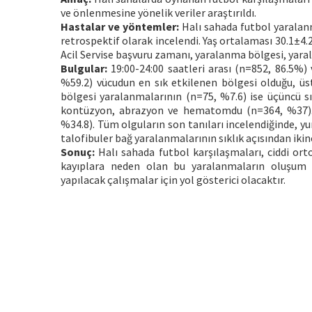
ve önlenmesine yönelik veriler araştırıldı.
Hastalar ve yöntemler:
Halı sahada futbol yaralanm
retrospektif olarak incelendi. Yaş ortalaması 30.1±4.2 
Acil Servise başvuru zamanı, yaralanma bölgesi, yaralan
Bulgular:
19:00-24:00 saatleri arası (n=852, 86.5%) 
%59.2) vücudun en sık etkilenen bölgesi olduğu, üs
bölgesi yaralanmalarının (n=75, %7.6) ise üçüncü s
kontüzyon, abrazyon ve hematomdu (n=364, %37). Z
%34.8). Tüm olguların son tanıları incelendiğinde, 
talofibuler bağ yaralanmalarının sıklık açısından ikinc
Sonuç:
Halı sahada futbol karşılaşmaları, ciddi or
kayıplara neden olan bu yaralanmaların oluşum m
yapılacak çalışmalar için yol gösterici olacaktır.