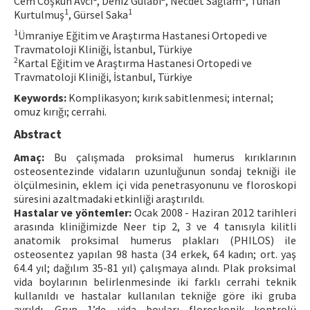
Cem Coşkun Avcı
, Deniz Gülabi
, Necdet Sağlam
, Tuhan
1
1
Kurtulmuş
, Gürsel Saka
Contact Us
1
Ümraniye Eğitim ve Araştırma Hastanesi Ortopedi ve
Travmatoloji Kliniği, İstanbul, Türkiye
E-ISSN: 2687-4792
2
Kartal Eğitim ve Araştırma Hastanesi Ortopedi ve
Travmatoloji Kliniği, İstanbul, Türkiye
Keywords:
Komplikasyon; kırık sabitlenmesi; internal;
omuz kırığı; cerrahi.
Abstract
Amaç:
Bu çalışmada proksimal humerus kırıklarının
osteosentezinde vidaların uzunluğunun sondaj tekniği ile
ölçülmesinin, eklem içi vida penetrasyonunu ve floroskopi
süresini azaltmadaki etkinliği araştırıldı.
Hastalar ve yöntemler:
Ocak 2008 - Haziran 2012 tarihleri
arasında kliniğimizde Neer tip 2, 3 ve 4 tanısıyla kilitli
anatomik proksimal humerus plakları (PHILOS) ile
osteosentez yapılan 98 hasta (34 erkek, 64 kadın; ort. yaş
64.4 yıl; dağılım 35-81 yıl) çalışmaya alındı. Plak proksimal
vida boylarının belirlenmesinde iki farklı cerrahi teknik
kullanıldı ve hastalar kullanılan tekniğe göre iki gruba
ayrıldı. Grup 1’de, vida boyları floroskopik kontrolü