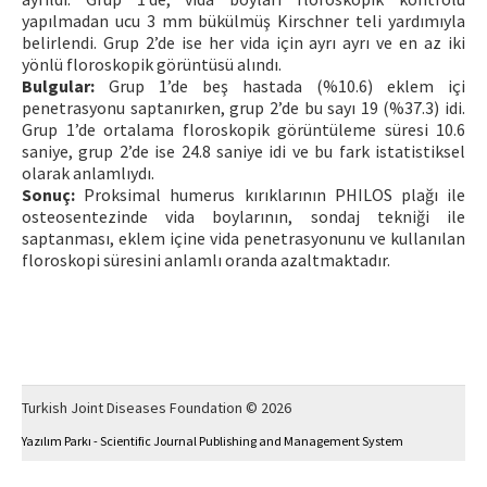
yapılmadan ucu 3 mm bükülmüş Kirschner teli yardımıyla
belirlendi. Grup 2’de ise her vida için ayrı ayrı ve en az iki
yönlü floroskopik görüntüsü alındı.
Bulgular:
Grup 1’de beş hastada (%10.6) eklem içi
penetrasyonu saptanırken, grup 2’de bu sayı 19 (%37.3) idi.
Grup 1’de ortalama floroskopik görüntüleme süresi 10.6
saniye, grup 2’de ise 24.8 saniye idi ve bu fark istatistiksel
olarak anlamlıydı.
Sonuç:
Proksimal humerus kırıklarının PHILOS plağı ile
osteosentezinde vida boylarının, sondaj tekniği ile
saptanması, eklem içine vida penetrasyonunu ve kullanılan
floroskopi süresini anlamlı oranda azaltmaktadır.
Turkish Joint Diseases Foundation © 2026
Yazılım Parkı - Scientific Journal Publishing and Management System