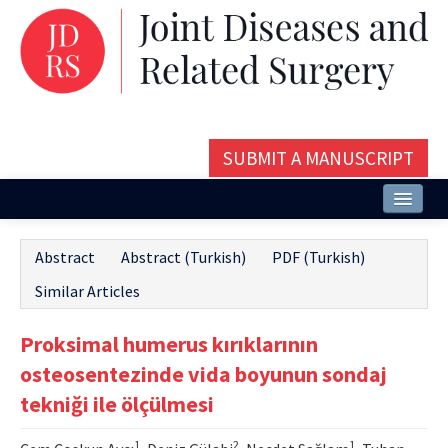
SUBMIT A MANUSCRIPT
Home
Abstract
Abstract (Turkish)
PDF (Turkish)
About
Similar Articles
Issues and Articles
Proksimal humerus kırıklarının
Editorial Board
osteosentezinde vida boyunun sondaj
Instructions
tekniği ile ölçülmesi
Aims and Scope
1
2
1