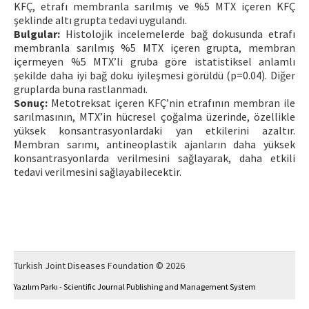
KFÇ, etrafı membranla sarılmış ve %5 MTX içeren KFÇ
şeklinde altı grupta tedavi uygulandı.
Bulgular:
Histolojik incelemelerde bağ dokusunda etrafı
membranla sarılmış %5 MTX içeren grupta, membran
içermeyen %5 MTX’li gruba göre istatistiksel anlamlı
şekilde daha iyi bağ doku iyileşmesi görüldü (p=0.04). Diğer
gruplarda buna rastlanmadı.
Sonuç:
Metotreksat içeren KFÇ’nin etrafının membran ile
sarılmasının, MTX’in hücresel çoğalma üzerinde, özellikle
yüksek konsantrasyonlardaki yan etkilerini azaltır.
Membran sarımı, antineoplastik ajanların daha yüksek
konsantrasyonlarda verilmesini sağlayarak, daha etkili
tedavi verilmesini sağlayabilecektir.
Turkish Joint Diseases Foundation © 2026
Yazılım Parkı - Scientific Journal Publishing and Management System