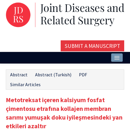
SUBMIT A MANUSCRIPT
Home
Abstract
Abstract (Turkish)
PDF
About
Similar Articles
Issues and Articles
Metotreksat içeren kalsiyum fosfat
Editorial Board
çimentosu etrafına kollajen membran
Instructions
sarımı yumuşak doku iyileşmesindeki yan
etkileri azaltır
Aims and Scope