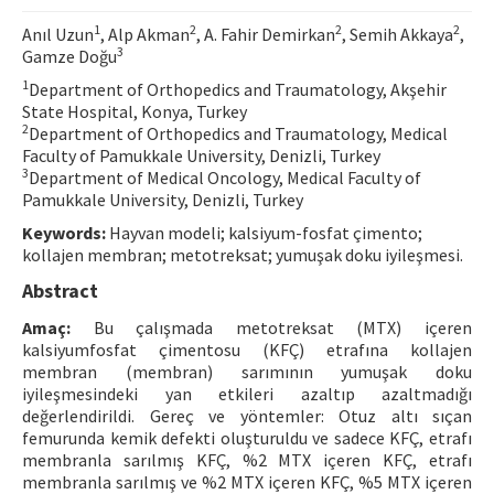
Contact Us
1
2
2
2
Anıl Uzun
, Alp Akman
, A. Fahir Demirkan
, Semih Akkaya
,
3
Gamze Doğu
E-ISSN: 2687-4792
1
Department of Orthopedics and Traumatology, Akşehir
State Hospital, Konya, Turkey
2
Department of Orthopedics and Traumatology, Medical
Faculty of Pamukkale University, Denizli, Turkey
3
Department of Medical Oncology, Medical Faculty of
Pamukkale University, Denizli, Turkey
Keywords:
Hayvan modeli; kalsiyum-fosfat çimento;
kollajen membran; metotreksat; yumuşak doku iyileşmesi.
Abstract
Amaç:
Bu çalışmada metotreksat (MTX) içeren
kalsiyumfosfat çimentosu (KFÇ) etrafına kollajen
membran (membran) sarımının yumuşak doku
iyileşmesindeki yan etkileri azaltıp azaltmadığı
değerlendirildi. Gereç ve yöntemler: Otuz altı sıçan
femurunda kemik defekti oluşturuldu ve sadece KFÇ, etrafı
membranla sarılmış KFÇ, %2 MTX içeren KFÇ, etrafı
membranla sarılmış ve %2 MTX içeren KFÇ, %5 MTX içeren