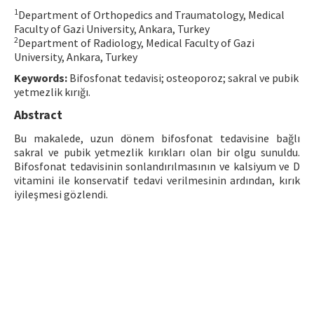
1
Department of Orthopedics and Traumatology, Medical
Contact Us
Faculty of Gazi University, Ankara, Turkey
2
Department of Radiology, Medical Faculty of Gazi
E-ISSN: 2687-4792
University, Ankara, Turkey
Keywords:
Bifosfonat tedavisi; osteoporoz; sakral ve pubik
yetmezlik kırığı.
Abstract
Bu makalede, uzun dönem bifosfonat tedavisine bağlı
sakral ve pubik yetmezlik kırıkları olan bir olgu sunuldu.
Bifosfonat tedavisinin sonlandırılmasının ve kalsiyum ve D
vitamini ile konservatif tedavi verilmesinin ardından, kırık
iyileşmesi gözlendi.