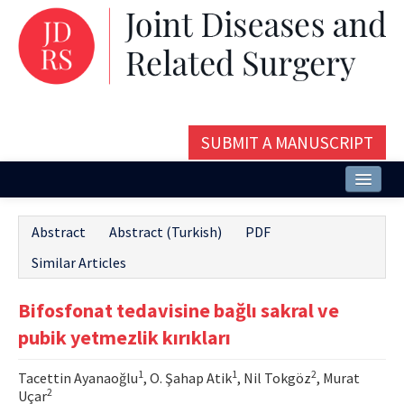
SUBMIT A MANUSCRIPT
Home
Abstract
Abstract (Turkish)
PDF
About
Similar Articles
Issues and Articles
Bifosfonat tedavisine bağlı sakral ve
Editorial Board
pubik yetmezlik kırıkları
Instructions
1
1
2
Tacettin Ayanaoğlu
, O. Şahap Atik
, Nil Tokgöz
, Murat
Aims and Scope
2
Uçar