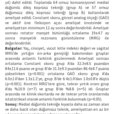
yıl) dahil edildi. Toplamda 64 omuz konvansiyonel medial
düğümlü dikiş köprüsü tekniği (grup A) ve 57 omuz
düğümsüz dikiş köprüsü tekniği (grup B) kullanılarak
ameliyat edildi. Constant skoru, görsel analog ölçeği (GAÖ)
ve aktif öne fleksiyon açısı ameliyat öncesinde ve
ameliyattan minimum 12 ay sonra değerlendirildi. Ameliyat
sonrası rotator manşet bütünlüğü ortalama 19±4.7 ay
sonra manyetik rezonans görüntüleme (MRG) ile
değerlendirildi.
Bulgular:
Yaş, cinsiyet, vücut kitle indeksi değeri ve sagital
MRG’de yırtığın ön-arka genişliği bakımından gruplar
arasında anlamlı farklılık gözlenmedi. Ameliyat sonrası
ortalama Constant skoru grup A’da 32.3±8.5 puandan
84±11.6 puana ve grup B’de 31.3±9.3 puandan 86.4±8.7 puana
yükselirken (p<0.001) ortalama GAÖ skoru grup A’da
6.0±1.0’dan 1.3±1.2’ye, grup B’de 6.4±1.0’dan 1.0±0.8’e düştü
(p<0.001). Kontrol MRG’lere göre, tekrar yırtık oranı grup
A’da %10.9 (n=7) ve grup B’de %8.8 (n=5) idi. Gruplar
arasında ne klinik skorlarda ne de tekrar yırtık oranlarında
istatistiksel olarak anlamlı farklılık bulunmadı (p>0.05).
Sonuç:
Medial düğümlü tekniğe kıyasla daha az zaman alan
ve daha basit olan düğümsüz teknik, ameliyattan en az bir