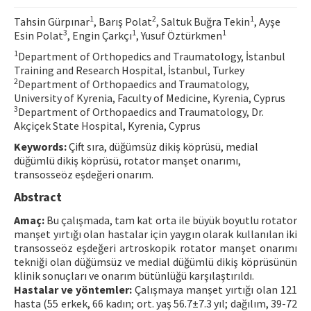
Contact Us
1
2
1
Tahsin Gürpınar
, Barış Polat
, Saltuk Buğra Tekin
, Ayşe
3
1
1
Esin Polat
, Engin Çarkçı
, Yusuf Öztürkmen
E-ISSN: 2687-4792
1
Department of Orthopedics and Traumatology, İstanbul
Training and Research Hospital, İstanbul, Turkey
2
Department of Orthopaedics and Traumatology,
University of Kyrenia, Faculty of Medicine, Kyrenia, Cyprus
3
Department of Orthopaedics and Traumatology, Dr.
Akçiçek State Hospital, Kyrenia, Cyprus
Keywords:
Çift sıra, düğümsüz dikiş köprüsü, medial
düğümlü dikiş köprüsü, rotator manşet onarımı,
transosseöz eşdeğeri onarım.
Abstract
Amaç:
Bu çalışmada, tam kat orta ile büyük boyutlu rotator
manşet yırtığı olan hastalar için yaygın olarak kullanılan iki
transosseöz eşdeğeri artroskopik rotator manşet onarımı
tekniği olan düğümsüz ve medial düğümlü dikiş köprüsünün
klinik sonuçları ve onarım bütünlüğü karşılaştırıldı.
Hastalar ve yöntemler:
Çalışmaya manşet yırtığı olan 121
hasta (55 erkek, 66 kadın; ort. yaş 56.7±7.3 yıl; dağılım, 39-72