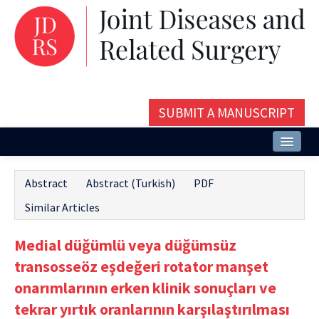
SUBMIT A MANUSCRIPT
Home
Abstract
Abstract (Turkish)
PDF
About
Similar Articles
Issues and Articles
Medial düğümlü veya düğümsüz
Editorial Board
transosseöz eşdeğeri rotator manşet
Instructions
onarımlarının erken klinik sonuçları ve
tekrar yırtık oranlarının karşılaştırılması
Aims and Scope