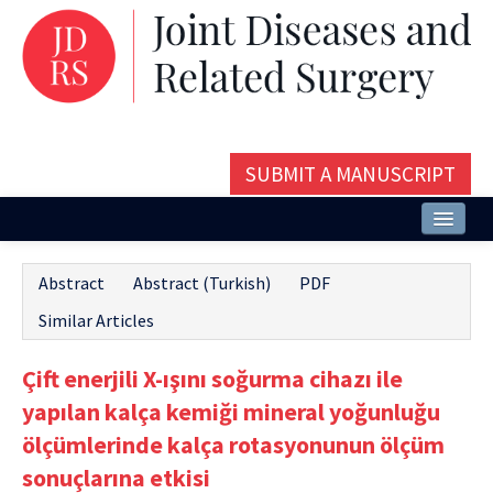
SUBMIT A MANUSCRIPT
Home
Abstract
Abstract (Turkish)
PDF
About
Similar Articles
Issues and Articles
Çift enerjili X-ışını soğurma cihazı ile
Editorial Board
yapılan kalça kemiği mineral yoğunluğu
Instructions
ölçümlerinde kalça rotasyonunun ölçüm
sonuçlarına etkisi
Aims and Scope