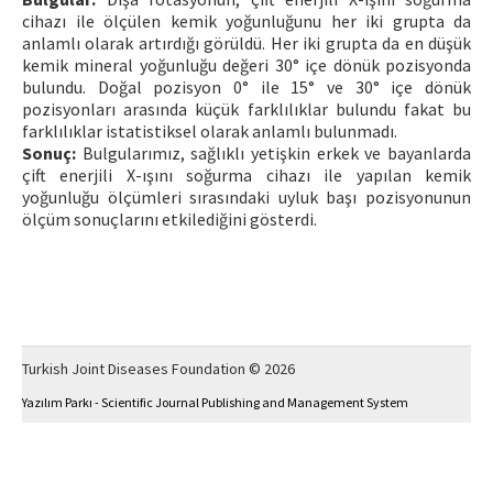
cihazı ile ölçülen kemik yoğunluğunu her iki grupta da
anlamlı olarak artırdığı görüldü. Her iki grupta da en düşük
kemik mineral yoğunluğu değeri 30° içe dönük pozisyonda
bulundu. Doğal pozisyon 0° ile 15° ve 30° içe dönük
pozisyonları arasında küçük farklılıklar bulundu fakat bu
farklılıklar istatistiksel olarak anlamlı bulunmadı.
Sonuç:
Bulgularımız, sağlıklı yetişkin erkek ve bayanlarda
çift enerjili X-ışını soğurma cihazı ile yapılan kemik
yoğunluğu ölçümleri sırasındaki uyluk başı pozisyonunun
ölçüm sonuçlarını etkilediğini gösterdi.
Turkish Joint Diseases Foundation © 2026
Yazılım Parkı - Scientific Journal Publishing and Management System
This work is licensed under a
Creative Commons Attribution-NonCommercial 4.0
International License
.