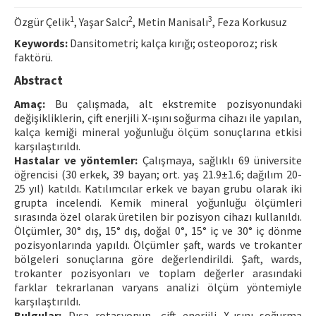
Contact Us
1
2
3
Özgür Çelik
, Yaşar Salcı
, Metin Manisalı
, Feza Korkusuz
Keywords:
Dansitometri; kalça kırığı; osteoporoz; risk
E-ISSN: 2687-4792
faktörü.
Abstract
Amaç:
Bu çalışmada, alt ekstremite pozisyonundaki
değişikliklerin, çift enerjili X-ışını soğurma cihazı ile yapılan,
kalça kemiği mineral yoğunluğu ölçüm sonuçlarına etkisi
karşılaştırıldı.
Hastalar ve yöntemler:
Çalışmaya, sağlıklı 69 üniversite
öğrencisi (30 erkek, 39 bayan; ort. yaş 21.9±1.6; dağılım 20-
25 yıl) katıldı. Katılımcılar erkek ve bayan grubu olarak iki
grupta incelendi. Kemik mineral yoğunluğu ölçümleri
sırasında özel olarak üretilen bir pozisyon cihazı kullanıldı.
Ölçümler, 30° dış, 15° dış, doğal 0°, 15° iç ve 30° iç dönme
pozisyonlarında yapıldı. Ölçümler şaft, wards ve trokanter
bölgeleri sonuçlarına göre değerlendirildi. Şaft, wards,
trokanter pozisyonları ve toplam değerler arasındaki
farklar tekrarlanan varyans analizi ölçüm yöntemiyle
karşılaştırıldı.
Bulgular:
Dışa rotasyonun, çift enerjili X-ışını soğurma